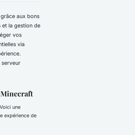
s grâce aux bons
et la gestion de
téger vos
ielles via
périence.
e serveur
 Minecraft
 Voici une
re expérience de