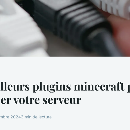
lleurs plugins minecraft
er votre serveur
embre 2024
3 min de lecture