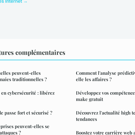
les Internet →
ctures complémentaires
elles peuvent-elles
Comment l'analyse prédicti
aies traditionnelles ?
elle les affaires ?
 en cybersécurité : libérez
Développez vos compétences
make gratuit
e passe fort et sécurisé ?
Découvrez l'actualité high tec
tendances
prises peuvent-elles se
attaques ?
Boostez votre carrière web 