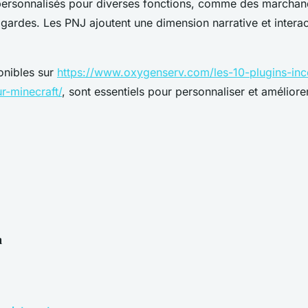
personnalisés pour diverses fonctions, comme des marchan
gardes. Les PNJ ajoutent une dimension narrative et interac
onibles sur
https://www.oxygenserv.com/les-10-plugins-inc
r-minecraft/
, sont essentiels pour personnaliser et améliore
n