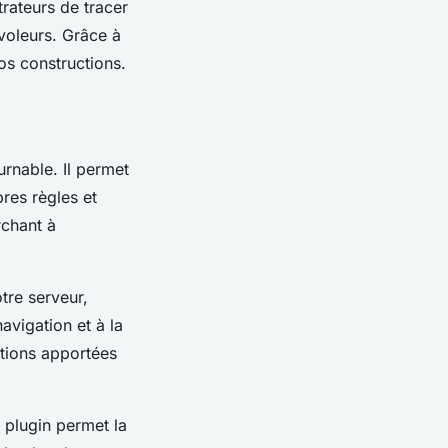
rateurs de tracer
voleurs. Grâce à
os constructions.
urnable. Il permet
res règles et
rchant à
tre serveur,
avigation et à la
ations apportées
 plugin permet la