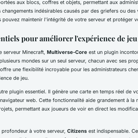
ortées aux blocs, coffres et objets, permettant aux administ
es changements indésirables causés par des griefers ou des 
 pouvez maintenir l'intégrité de votre serveur et protéger v
ntiels pour améliorer l'expérience de jeu
re serveur Minecraft,
Multiverse-Core
est un plugin inconto
 plusieurs mondes sur un seul serveur, chacun avec ses prop
ffre une flexibilité incroyable pour les administrateurs che
rience de jeu.
tre plugin essentiel. Il génère une carte en temps réel de vo
 navigateur web. Cette fonctionnalité aide grandement à la n
rojets, permettant aux joueurs de voir en direct les modific
a profondeur à votre serveur,
Citizens
est indispensable. Ce