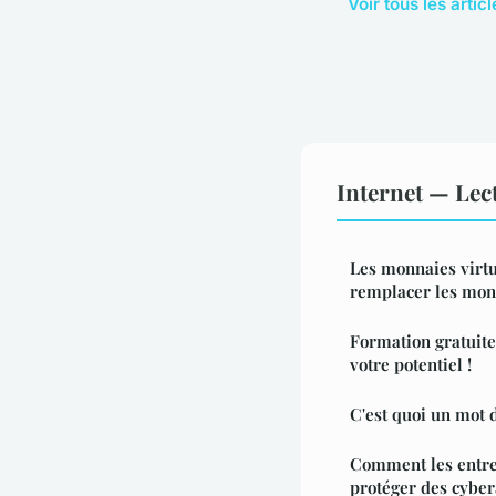
Voir tous les artic
Internet — Le
Les monnaies virtu
remplacer les monn
Formation gratuite
votre potentiel !
C'est quoi un mot d
Comment les entre
protéger des cyber