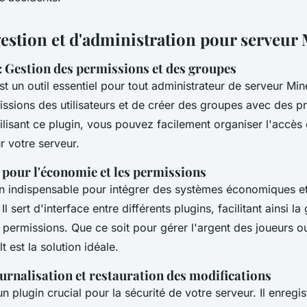
gestion et d'administration pour serveur 
Gestion des permissions et des groupes
t un outil essentiel pour tout administrateur de serveur Mine
issions des utilisateurs et de créer des groupes avec des pr
ilisant ce plugin, vous pouvez facilement organiser l'accès 
ur votre serveur.
e pour l'économie et les permissions
in indispensable pour intégrer des systèmes économiques e
Il sert d'interface entre différents plugins, facilitant ainsi la
 permissions. Que ce soit pour gérer l'argent des joueurs ou
t est la solution idéale.
urnalisation et restauration des modifications
n plugin crucial pour la sécurité de votre serveur. Il enregis