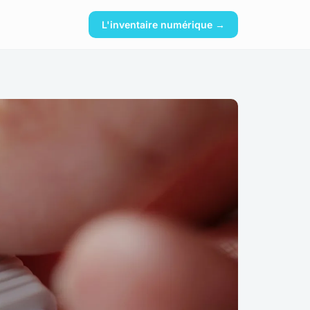
L'inventaire numérique →