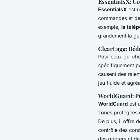
EssentialsX: Co
EssentialsX
est u
commandes et de f
exemple,
la télép
grandement la gest
ClearLagg: Rédu
Pour ceux qui che
spécifiquement po
causent des ralen
jeu fluide et agré
WorldGuard: Pro
WorldGuard
est u
zones protégées o
De plus, il offre
contrôle des cond
des griefers et de