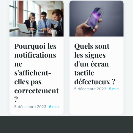
Pourquoi les
Quels sont
notifications
les signes
ne
d'un écran
s'affichent-
tactile
elles pas
défectueux ?
correctement
5 décembre 2023
5 min
?
5 décembre 2023
6 min