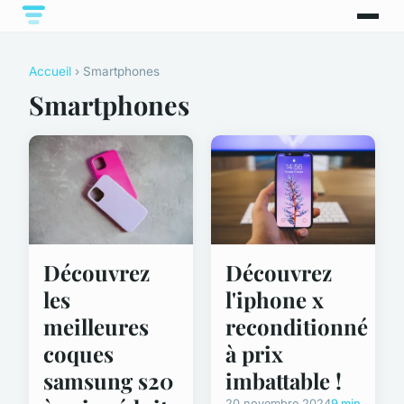
Accueil
› Smartphones
Smartphones
Découvrez
Découvrez
les
l'iphone x
meilleures
reconditionné
coques
à prix
samsung s20
imbattable !
20 novembre 2024
9 min